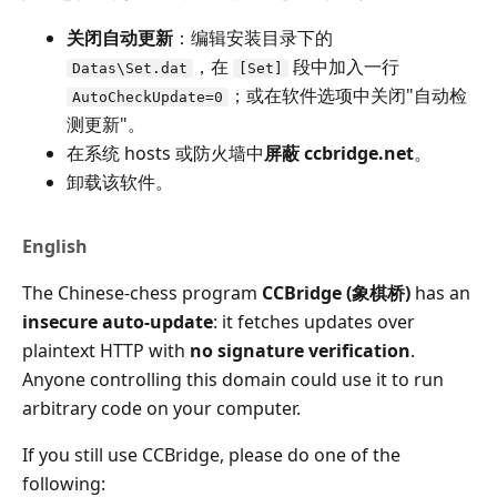
关闭自动更新
：编辑安装目录下的
，在
段中加入一行
Datas\Set.dat
[Set]
；或在软件选项中关闭"自动检
AutoCheckUpdate=0
测更新"。
在系统 hosts 或防火墙中
屏蔽 ccbridge.net
。
卸载该软件。
English
The Chinese-chess program
CCBridge (象棋桥)
has an
insecure auto-update
: it fetches updates over
plaintext HTTP with
no signature verification
.
Anyone controlling this domain could use it to run
arbitrary code on your computer.
If you still use CCBridge, please do one of the
following: